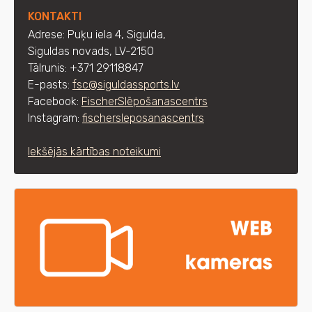
KONTAKTI
Adrese: Puķu iela 4, Sigulda,
Siguldas novads, LV-2150
Tālrunis: +371 29118847
E-pasts:
fsc@siguldassports.lv
Facebook:
FischerSlēpošanascentrs
Instagram:
fischersleposanascentrs
Iekšējās kārtības noteikumi