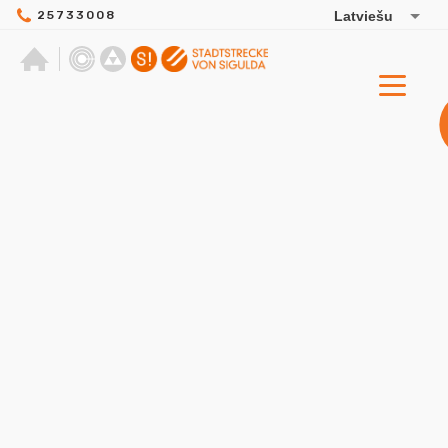
25733008
Latviešu