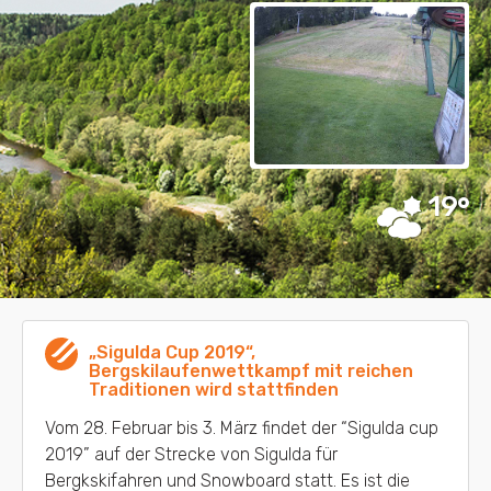
19
„Sigulda Cup 2019“,
Bergskilaufenwettkampf mit reichen
Traditionen wird stattfinden
Vom 28. Februar bis 3. März findet der “Sigulda cup
2019” auf der Strecke von Sigulda für
Bergkskifahren und Snowboard statt. Es ist die