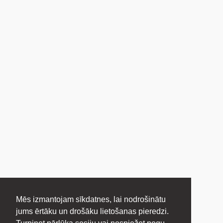
Mēs izmantojam sīkdatnes, lai nodrošinātu
jums ērtāku un drošāku lietošanas pieredzi.