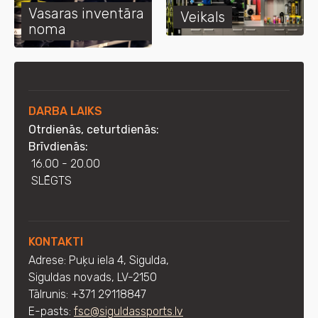
Vasaras inventāra
Veikals
noma
DARBA LAIKS
Otrdienās, ceturtdienās:
Brīvdienās:
16.00 - 20.00
SLĒGTS
KONTAKTI
Adrese: Puķu iela 4, Sigulda,
Siguldas novads, LV-2150
Tālrunis: +371 29118847
E-pasts:
fsc@siguldassports.lv