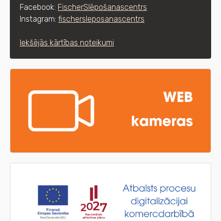
Facebook:
FischerSlēpošanascentrs
Instagram:
fischersleposanascentrs
Iekšējās kārtības noteikumi