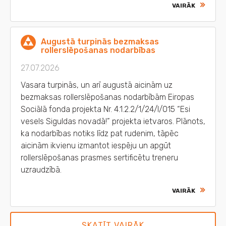
VAIRĀK
Augustā turpinās bezmaksas
rollerslēpošanas nodarbības
27.07.2026
Vasara turpinās, un arī augustā aicinām uz
bezmaksas rollerslēpošanas nodarbībām Eiropas
Sociālā fonda projekta Nr. 4.1.2.2/1/24/I/015 “Esi
vesels Siguldas novadā!” projekta ietvaros. Plānots,
ka nodarbības notiks līdz pat rudenim, tāpēc
aicinām ikvienu izmantot iespēju un apgūt
rollerslēpošanas prasmes sertificētu treneru
uzraudzībā.
VAIRĀK
SKATĪT VAIRĀK