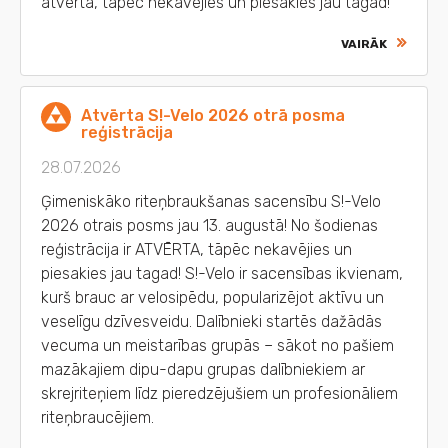
atvērta, tāpēc nekavējies un piesakies jau tagad!
VAIRĀK
Atvērta S!-Velo 2026 otrā posma
reģistrācija
28.07.2026
Ģimeniskāko riteņbraukšanas sacensību S!-Velo
2026 otrais posms jau 13. augustā! No šodienas
reģistrācija ir ATVĒRTA, tāpēc nekavējies un
piesakies jau tagad! S!-Velo ir sacensības ikvienam,
kurš brauc ar velosipēdu, popularizējot aktīvu un
veselīgu dzīvesveidu. Dalībnieki startēs dažādās
vecuma un meistarības grupās – sākot no pašiem
mazākajiem dipu-dapu grupas dalībniekiem ar
skrejriteņiem līdz pieredzējušiem un profesionāliem
riteņbraucējiem.