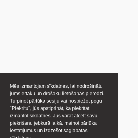
Mēs izmantojam sīkdatnes, lai nodrošinātu
jums ērtāku un drošāku lietošanas pieredzi.
Turpinot pārlūka sesiju vai nospiežot pogu
"Piekrītu", jūs apstiprināt, ka piekrītat
izmantot sīkdatnes. Jūs varat atcelt savu
piekrišanu jebkurā laikā, mainot pārlūka
iestatījumus un izdzēšot saglabātās
sīkdatnes.