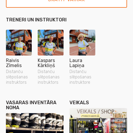
TRENERI UN INSTRUKTORI
Raivis
Kaspars
Laura
Zīmelis
Kārkliņš
Lapiņa
Distanču
Distanču
Distanču
slēpošanas
slēpošanas
slēpošanas
instruktors
instruktors
instruktore
VASARAS INVENTĀRA
VEIKALS
NOMA