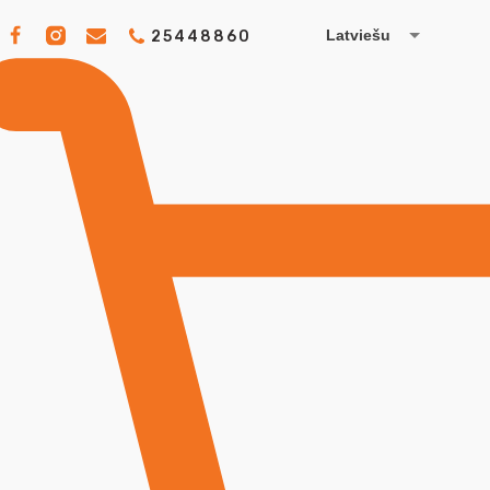
Latviešu
25448860