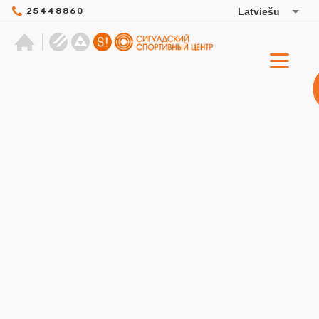
25448860
Latviešu