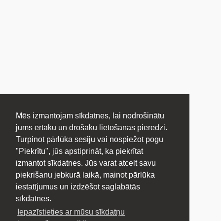
Mēs izmantojam sīkdatnes, lai nodrošinātu
jums ērtāku un drošāku lietošanas pieredzi.
Turpinot pārlūka sesiju vai nospiežot pogu
"Piekrītu", jūs apstiprināt, ka piekrītat
izmantot sīkdatnes. Jūs varat atcelt savu
piekrišanu jebkurā laikā, mainot pārlūka
iestatījumus un izdzēšot saglabātās
sīkdatnes.
Iepazīstieties ar mūsu sīkdatņu