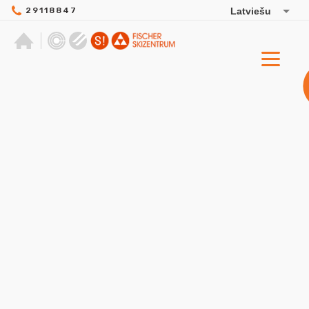
29118847
Latviešu