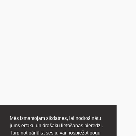
Mēs izmantojam sīkdatnes, lai nodrošinātu
jums ērtāku un drošāku lietošanas pieredzi.
Turpinot pārlūka sesiju vai nospiežot pogu