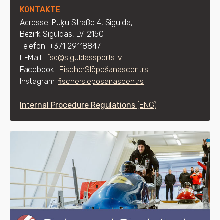
KONTAKTE
Adresse: Puķu
Straße
4, Sigulda,
Bezirk Siguldas, LV-2150
Telefon: +371 29118847
E-Mail:
fsc@siguldassports.lv
Facebook:
FischerSlēpošanascentrs
Instagram:
fischersleposanascentrs
Internal Procedure Regulations
(ENG)