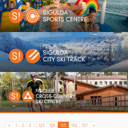
...
Previous
Next
«
1
2
3
123
124
125
126
127
»