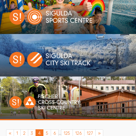
...
Previous
Next
«
1
2
3
4
5
6
125
126
127
»