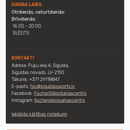
DARBA LAIKS
Otrdienās, ceturtdienās:
Brīvdienās:
16.00 - 20.00
SLĒGTS
KONTAKTI
Adrese: Puķu iela 4, Sigulda,
Siguldas novads, LV-2150
Tālrunis: +371 29118847
E-pasts:
fsc@siguldassports.lv
Facebook:
FischerSlēpošanascentrs
Instagram:
fischersleposanascentrs
Iekšējās kārtības noteikumi