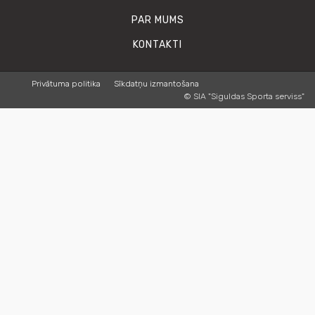
PAR MUMS
KONTAKTI
Privātuma politika
Sīkdatņu izmantošana
© SIA "Siguldas Sporta serviss"