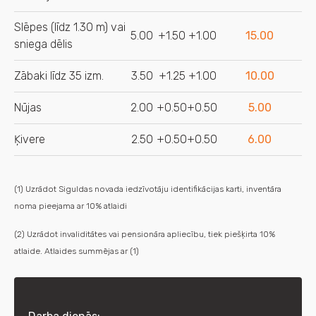
Slēpes (līdz 1.30 m) vai
5.00
+1.50
+1.00
15.00
sniega dēlis
Zābaki līdz 35 izm.
3.50
+1.25
+1.00
10.00
Nūjas
2.00
+0.50
+0.50
5.00
Ķivere
2.50
+0.50
+0.50
6.00
(1) Uzrādot Siguldas novada iedzīvotāju identifikācijas karti, inventāra
noma pieejama ar 10% atlaidi
(2) Uzrādot invaliditātes vai pensionāra apliecību, tiek piešķirta 10%
atlaide. Atlaides summējas ar
(1)