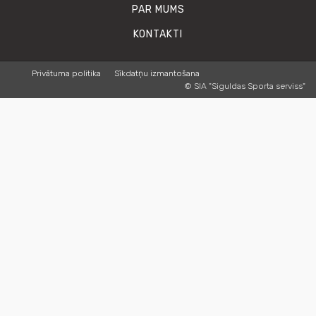
PAR MUMS
KONTAKTI
Privātuma politika
Sīkdatņu izmantošana
© SIA "Siguldas Sporta serviss"