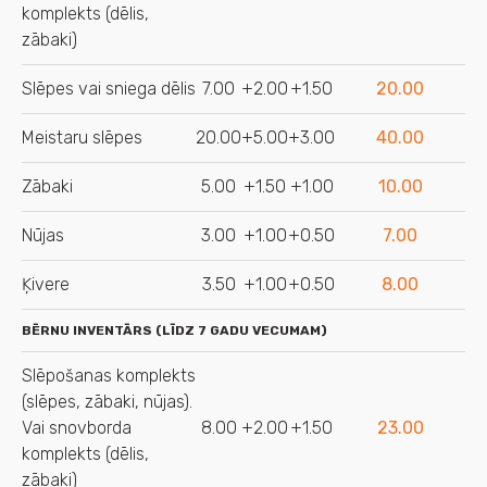
komplekts (dēlis,
zābaki)
Slēpes vai sniega dēlis
7.00
+2.00
+1.50
20.00
Meistaru slēpes
20.00
+5.00
+3.00
40.00
Zābaki
5.00
+1.50
+1.00
10.00
Nūjas
3.00
+1.00
+0.50
7.00
Ķivere
3.50
+1.00
+0.50
8.00
BĒRNU INVENTĀRS (LĪDZ 7 GADU VECUMAM)
Slēpošanas komplekts
(slēpes, zābaki, nūjas).
Vai snovborda
8.00
+2.00
+1.50
23.00
komplekts (dēlis,
zābaki)