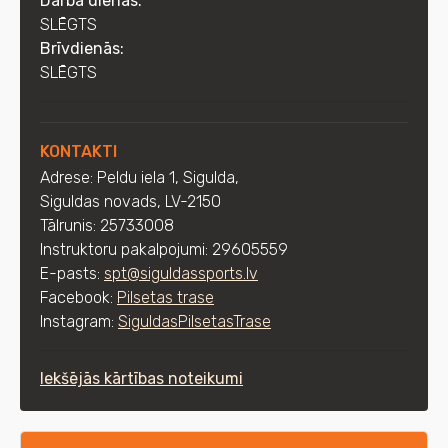
Darba dienās:
SLĒGTS
Brīvdienās:
SLĒGTS
KONTAKTI
Adrese: Peldu iela 1, Sigulda,
Siguldas novads, LV-2150
Tālrunis: 25733008
Instruktoru pakalpojumi:
29605559
E-pasts:
spt@siguldassports.lv
Facebook:
Pilsetas trase
Instagram:
SiguldasPilsetasTrase
Iekšējās kārtības noteikumi