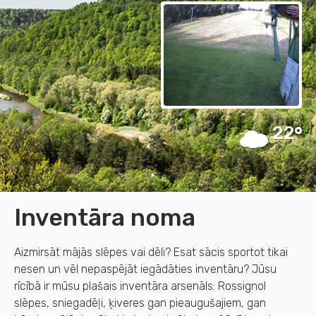
22
Inventāra noma
Aizmirsāt mājās slēpes vai dēli? Esat sācis sportot tikai
nesen un vēl nepaspējāt iegādāties inventāru? Jūsu
rīcībā ir mūsu plašais inventāra arsenāls: Rossignol
slēpes, sniegadēļi, ķiveres gan pieaugušajiem, gan