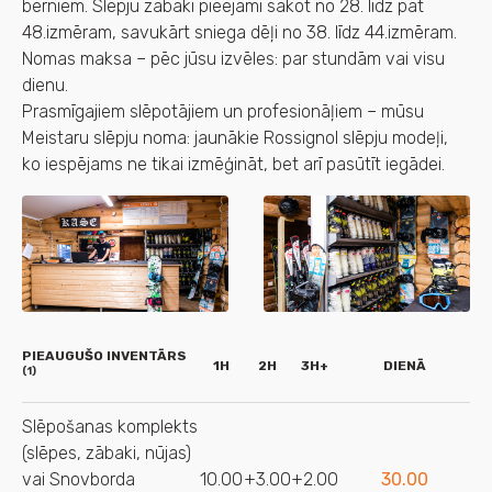
bērniem. Slēpju zābaki pieejami sākot no 28. līdz pat
48.izmēram, savukārt sniega dēļi no 38. līdz 44.izmēram.
Nomas maksa – pēc jūsu izvēles: par stundām vai visu
dienu.
Prasmīgajiem slēpotājiem un profesionāļiem – mūsu
Meistaru slēpju noma: jaunākie Rossignol slēpju modeļi,
ko iespējams ne tikai izmēģināt, bet arī pasūtīt iegādei.
PIEAUGUŠO INVENTĀRS
1H
2H
3H+
DIENĀ
(1)
Slēpošanas komplekts
(slēpes, zābaki, nūjas)
vai Snovborda
10.00
+3.00
+2.00
30.00