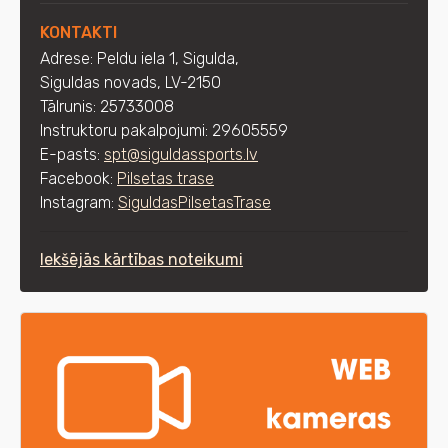
KONTAKTI
Adrese: Peldu iela 1, Sigulda,
Siguldas novads, LV-2150
Tālrunis: 25733008
Instruktoru pakalpojumi:
29605559
E-pasts:
spt@siguldassports.lv
Facebook:
Pilsetas trase
Instagram:
SiguldasPilsetasTrase
Iekšējās kārtības noteikumi