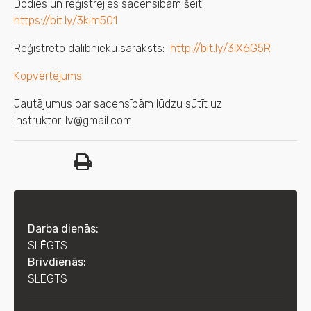
Dodies un reģistrējies sacensībām šeit:
https://bit.ly/3kim501
Reģistrēto dalībnieku saraksts:
http://bit.ly/3lX6G5R
Kopvērtējums.
Jautājumus par sacensībām lūdzu sūtīt uz
instruktori.lv@gmail.com
Darba dienās:
SLĒGTS
Brīvdienās:
SLĒGTS