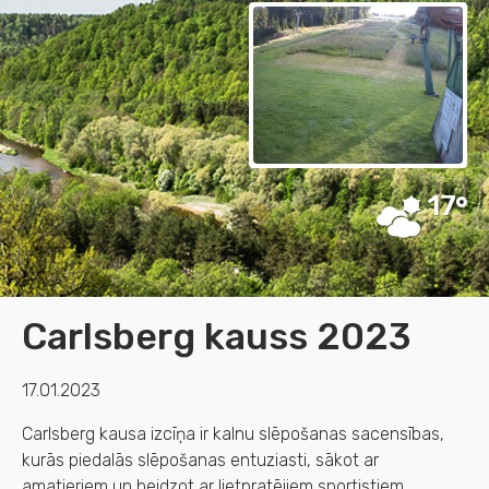
17
Carlsberg kauss 2023
17.01.2023
Carlsberg kausa izcīņa ir kalnu slēpošanas sacensības,
kurās piedalās slēpošanas entuziasti, sākot ar
amatieriem un beidzot ar lietpratējiem sportistiem.