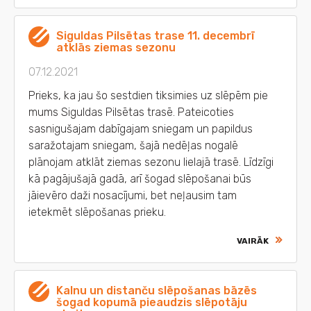
Siguldas Pilsētas trase 11. decembrī
atklās ziemas sezonu
07.12.2021
Prieks, ka jau šo sestdien tiksimies uz slēpēm pie
mums Siguldas Pilsētas trasē. Pateicoties
sasnigušajam dabīgajam sniegam un papildus
saražotajam sniegam, šajā nedēļas nogalē
plānojam atklāt ziemas sezonu lielajā trasē. Līdzīgi
kā pagājušajā gadā, arī šogad slēpošanai būs
jāievēro daži nosacījumi, bet neļausim tam
ietekmēt slēpošanas prieku.
VAIRĀK
Kalnu un distanču slēpošanas bāzēs
šogad kopumā pieaudzis slēpotāju