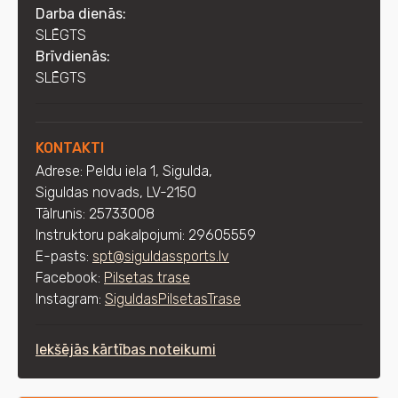
Darba dienās:
SLĒGTS
Brīvdienās:
SLĒGTS
KONTAKTI
Adrese: Peldu iela 1, Sigulda,
Siguldas novads, LV-2150
Tālrunis: 25733008
Instruktoru pakalpojumi:
29605559
E-pasts:
spt@siguldassports.lv
Facebook:
Pilsetas trase
Instagram:
SiguldasPilsetasTrase
Iekšējās kārtības noteikumi