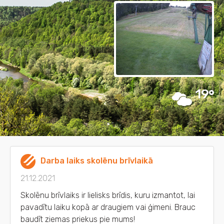
19
Darba laiks skolēnu brīvlaikā
21.12.2021
Skolēnu brīvlaiks ir lielisks brīdis, kuru izmantot, lai
pavadītu laiku kopā ar draugiem vai ģimeni. Brauc
baudīt ziemas priekus pie mums!