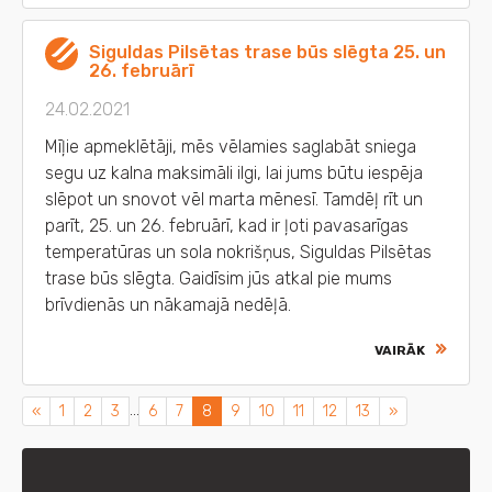
Siguldas Pilsētas trase būs slēgta 25. un
26. februārī
24.02.2021
Mīļie apmeklētāji, mēs vēlamies saglabāt sniega
segu uz kalna maksimāli ilgi, lai jums būtu iespēja
slēpot un snovot vēl marta mēnesī. Tamdēļ rīt un
parīt, 25. un 26. februārī, kad ir ļoti pavasarīgas
temperatūras un sola nokrišņus, Siguldas Pilsētas
trase būs slēgta. Gaidīsim jūs atkal pie mums
brīvdienās un nākamajā nedēļā.
VAIRĀK
...
Previous
Next
«
1
2
3
6
7
8
9
10
11
12
13
»