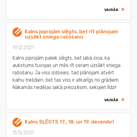
VAIRĀK
Kalns joprojām slēgts, bet rīt plānojam
uzsākt sniega ražošanu
19.12.2021
Kalns joprojām paliek slēgts, bet labā ziņa, ka
aukstums tuvojas un mēs rīt ceram uzsākt sniega
ražošanu. Ja viss izdosies, tad plānojam atvērt
kalnu trešdien, bet tas viss ir atkarīgs no grādiem.
Nākamās nedēļas laikā precizēsim, sekojiet līdzi!
VAIRĀK
Kalns SLĒGTS 17., 18. un 19. decembrī
15.12.2021