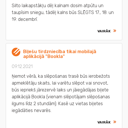
Silto laikapstākļu dēļ kalnam dosim atpūtu un
taupīsim sniegu, tādēļ kalns būs SLĒGTS 17., 18. un
19. decembrī.
VAIRĀK
Biļešu tirdzniecība tikai mobilajā
aplikācijā "Bookla"
09.12.2021
Ņemot vērā, ka slēpošanas trasē būs ierobežots
apmeklētāju skaits, lai varētu slēpot vai snovot,
būs iepriekš jārezervē laiks un jāiegādājas biļete
aplikācijā Bookla (vienam slēpotājam slēpošanas
ilgums līdz 2 stundām). Kasē uz vietas biļetes
iegādāties nevarēs.
VAIRĀK