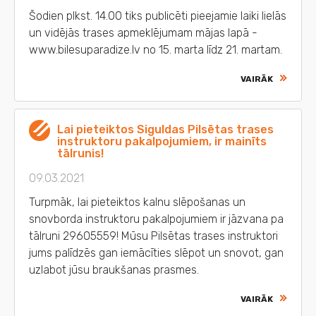
Šodien plkst. 14.00 tiks publicēti pieejamie laiki lielās
un vidējās trases apmeklējumam mājas lapā -
www.bilesuparadize.lv no 15. marta līdz 21. martam.
VAIRĀK
Lai pieteiktos Siguldas Pilsētas trases
instruktoru pakalpojumiem, ir mainīts
tālrunis!
09.03.2021
Turpmāk, lai pieteiktos kalnu slēpošanas un
snovborda instruktoru pakalpojumiem ir jāzvana pa
tālruni 29605559! Mūsu Pilsētas trases instruktori
jums palīdzēs gan iemācīties slēpot un snovot, gan
uzlabot jūsu braukšanas prasmes.
VAIRĀK