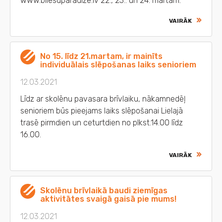
www.bilesuparadize.lv 22., 23.. un 24. martam.
VAIRĀK
No 15. līdz 21.martam, ir mainīts
individuālais slēpošanas laiks senioriem
12.03.2021
Līdz ar skolēnu pavasara brīvlaiku, nākamnedēļ
senioriem būs pieejams laiks slēpošanai Lielajā
trasē pirmdien un ceturtdien no plkst.14.00 līdz
16.00.
VAIRĀK
Skolēnu brīvlaikā baudi ziemīgas
aktivitātes svaigā gaisā pie mums!
12.03.2021