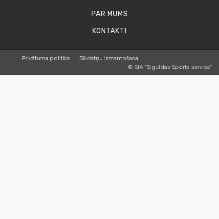
PAR MUMS
KONTAKTI
Privātuma politika
Sīkdatņu izmantošana
© SIA "Siguldas Sporta serviss"