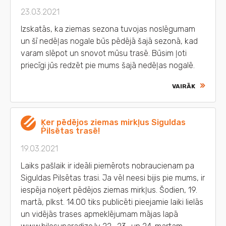
23.03.2021
Izskatās, ka ziemas sezona tuvojas noslēgumam
un šī nedēļas nogale būs pēdējā šajā sezonā, kad
varam slēpot un snovot mūsu trasē. Būsim ļoti
priecīgi jūs redzēt pie mums šajā nedēļas nogalē.
VAIRĀK
Ķer pēdējos ziemas mirkļus Siguldas
Pilsētas trasē!
19.03.2021
Laiks pašlaik ir ideāli piemērots nobraucienam pa
Siguldas Pilsētas trasi. Ja vēl neesi bijis pie mums, ir
iespēja noķert pēdējos ziemas mirkļus. Šodien, 19.
martā, plkst. 14.00 tiks publicēti pieejamie laiki lielās
un vidējās trases apmeklējumam mājas lapā