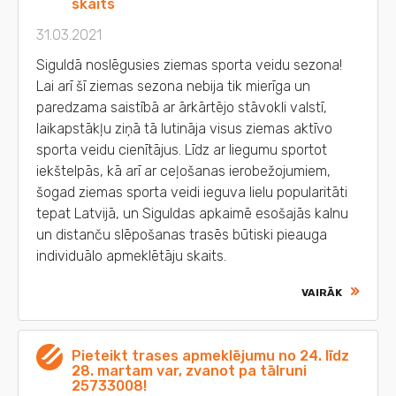
skaits
31.03.2021
Siguldā noslēgusies ziemas sporta veidu sezona!
Lai arī šī ziemas sezona nebija tik mierīga un
paredzama saistībā ar ārkārtējo stāvokli valstī,
laikapstākļu ziņā tā lutināja visus ziemas aktīvo
sporta veidu cienītājus. Līdz ar liegumu sportot
iekštelpās, kā arī ar ceļošanas ierobežojumiem,
šogad ziemas sporta veidi ieguva lielu popularitāti
tepat Latvijā, un Siguldas apkaimē esošajās kalnu
un distanču slēpošanas trasēs būtiski pieauga
individuālo apmeklētāju skaits.
VAIRĀK
Pieteikt trases apmeklējumu no 24. līdz
28. martam var, zvanot pa tālruni
25733008!