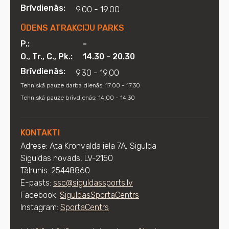
Brīvdienās:
9.00 - 19.00
ŪDENS ATRAKCIJU PARKS
P.:
-
O., Tr., C., Pk.:
14.30 - 20.30
Brīvdienās:
9.30 - 19.00
Tehniskā pauze darba dienās: 17.00 - 17.30
Tehniskā pauze brīvdienās: 14.00 - 14.30
KONTAKTI
Adrese: Ata Kronvalda iela 7A, Sigulda
Siguldas novads, LV-2150
Tālrunis: 25448860
E-pasts:
ssc@siguldassports.lv
Facebook:
SiguldasSportaCentrs
Instagram:
SportaCentrs