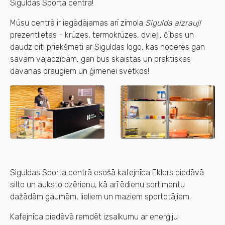
Siguldas Sporta centrā!
Mūsu centrā ir iegādājamas arī zīmola
Sigulda aizrauj!
prezentlietas - krūzes, termokrūzes, dvieļi, čības un
daudz citi priekšmeti ar Siguldas logo, kas noderēs gan
savām vajadzībām, gan būs skaistas un praktiskas
dāvanas draugiem un ģimenei svētkos!
Siguldas Sporta centrā esošā kafejnīca Eklers piedāvā
silto un auksto dzērienu, kā arī ēdienu sortimentu
dažādām gaumēm, lieliem un maziem sportotājiem.
Kafejnīca piedāvā remdēt izsalkumu ar enerģiju