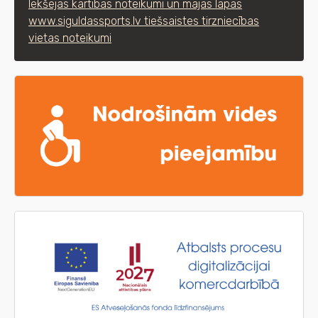
Iekšējās kārtības noteikumi un mājas lapas
www.siguldassports.lv tiešsaistes tirzniecības
vietas noteikumi