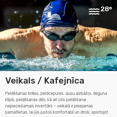
28
Veikals / Kafejnīca
Peldēšanas brilles, peldcepures, ausu aizbāžņi, deguna
klipši, peldēšanas dēļi, kā arī cits peldēšanai
nepieciešamais inventārs – veikalā ir pieejamas
pamatlietas, lai jūs justos komfortabli un droši, sportojot