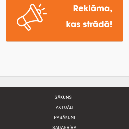
SĀKUMS
AKTUĀLI
PASĀKUMI
SADARBĪBA