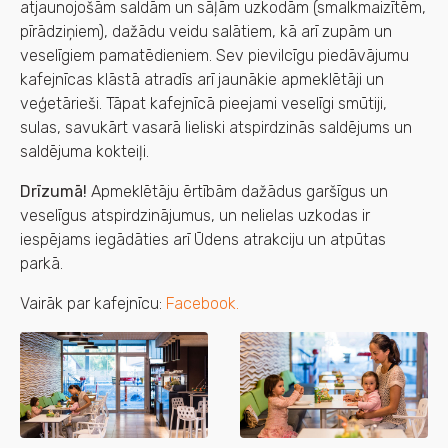
atjaunojošām saldām un sāļām uzkodām (smalkmaizītēm,
pīrādziņiem), dažādu veidu salātiem, kā arī zupām un
veselīgiem pamatēdieniem. Sev pievilcīgu piedāvājumu
kafejnīcas klāstā atradīs arī jaunākie apmeklētāji un
veģetārieši. Tāpat kafejnīcā pieejami veselīgi smūtiji,
sulas, savukārt vasarā lieliski atspirdzinās saldējums un
saldējuma kokteiļi.
Drīzumā!
Apmeklētāju ērtībām dažādus garšīgus un
veselīgus atspirdzinājumus, un nelielas uzkodas ir
iespējams iegādāties arī Ūdens atrakciju un atpūtas
parkā.
Vairāk par kafejnīcu:
Facebook.